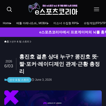
Home
배틀 아레나(LoL, MOBA)
미소녀 수집형 RPG
슈팅게임(FPS/TP
e스포츠코리아에서 프로게이머의 뇌를 훔쳐보세요! LCK
홈
선수 & 팀 스토리
홍진호 결혼 상대 누구? 콩진호 뜻·
2026
짤·포커·레이디제인 관계·근황 총정
6/03
리
June 3, 2026
선수 & 팀 스토리