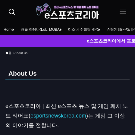
Home
배틀 아레나(LoL, MOBA)
미소녀 수집형 RPG
슈팅게임(FPS/TP
e스포츠코리아에서 프로게이머
홈
About Us
About Us
e스포츠코리아 | 최신 e스포츠 뉴스 및 게임 패치 노
트 티어표(
esportsnewskorea.com
)는 게임 그 이상
의 이야기를 전합니다.