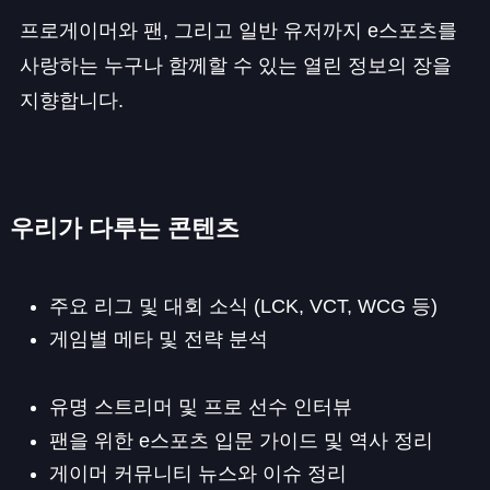
프로게이머와 팬, 그리고 일반 유저까지 e스포츠를
사랑하는 누구나 함께할 수 있는 열린 정보의 장을
지향합니다.
우리가 다루는 콘텐츠
주요 리그 및 대회 소식 (LCK, VCT, WCG 등)
게임별 메타 및 전략 분석
유명 스트리머 및 프로 선수 인터뷰
팬을 위한 e스포츠 입문 가이드 및 역사 정리
게이머 커뮤니티 뉴스와 이슈 정리