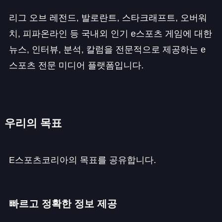
리그 오브 레전드, 발로란트, 스타크래프트, 오버워
치, 피파온라인 등 국내외 인기 e스포츠 게임에 대한
뉴스, 인터뷰, 분석, 칼럼을 전문적으로 제공하는 e
스포츠 전문 미디어 플랫폼입니다.
우리의 목표
E스포츠코리아의 목표를 공유합니다.
빠르고 정확한 정보 제공