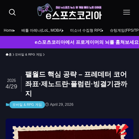
Home
배틀 아레나(LoL, MOBA)
미소녀 수집형 RPG
슈팅게임(FPS/TP
e스포츠코리아에서 프로게이머의 뇌를 훔쳐보세요! LCK 챌린저
홈
모바일 & RPG 게임
팰월드 핵심 공략 – 프레데터 코어
2026
좌표·제노드란·플럼린·빙결기관까
4/29
지
April 29, 2026
모바일 & RPG 게임