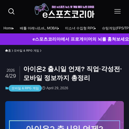
Home
배틀 아레나(LoL, MOBA)
미소녀 수집형 RPG
슈팅게임(FPS/TP
e스포츠코리아에서 프로게이머의 뇌를 훔쳐보세요! LCK 챌
홈
모바일 & RPG 게임
아이온2 출시일 언제? 직업·각성전·
2026
4/29
모바일 정보까지 총정리
April 29, 2026
모바일 & RPG 게임