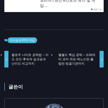
코리아 | 최신 e스포츠 뉴스 및 게
임…
관련 기사
모바일 & RPG 게임
할로우 나이트 공략법 – 지
팰월드 핵심 공략 – 프레데
도·모드·후속작 실크송과
터 코어 좌표·제노드란·플
난이도 비교까지
럼린·빙결기관까지
글쓴이