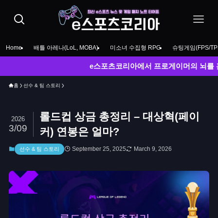
Home
배틀 아레나(LoL, MOBA)
미소녀 수집형 RPG
슈팅게임(FPS/TP
e스포츠코리아에서 프로게이머의 뇌를 훔쳐보세요! L
홈
선수 & 팀 스토리
롤드컵 상금 총정리 – 대상혁(페이
2026
3/09
커) 연봉은 얼마?
September 25, 2025
March 9, 2026
선수 & 팀 스토리