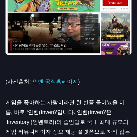
(사진출처:
인벤 공식홈페이지
)
게임을 좋아하는 사람이라면 한 번쯤 들어봤을 이
름, 바로 ‘인벤(Inven)’입니다. 인벤(Inven)’은
‘Inventory’(인벤토리)의 줄임말로 국내 최대 규모의
게임 커뮤니티이자 정보 제공 플랫폼으로 자리 잡은