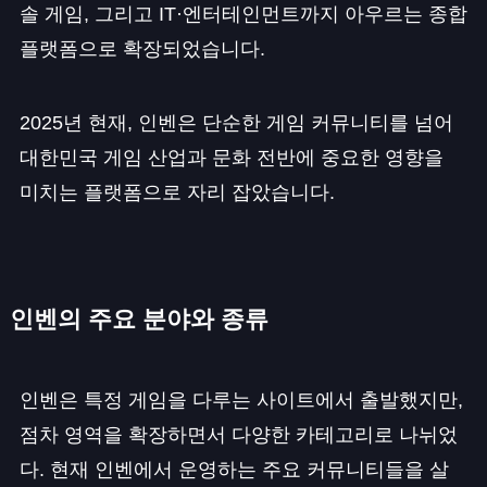
솔 게임, 그리고 IT·엔터테인먼트까지 아우르는 종합
플랫폼으로 확장되었습니다.
2025년 현재, 인벤은 단순한 게임 커뮤니티를 넘어
대한민국 게임 산업과 문화 전반에 중요한 영향을
미치는 플랫폼으로 자리 잡았습니다.
인벤의 주요 분야와 종류
인벤은 특정 게임을 다루는 사이트에서 출발했지만,
점차 영역을 확장하면서 다양한 카테고리로 나뉘었
다. 현재 인벤에서 운영하는 주요 커뮤니티들을 살