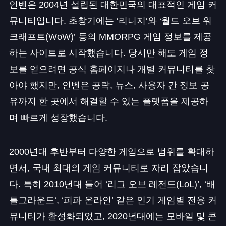
인벤은 2004년 설립된 대한민국의 대표적인 게임 커
뮤니티입니다. 초창기에는 ‘리니지‘와 ‘월드 오브 워
크래프트(WoW)’ 등의 MMORPG 게임 정보를 제공
하는 사이트로 시작했습니다. 당시만 해도 게임 정
보를 얻으려면 공식 홈페이지나 개별 커뮤니티를 찾
아야 했지만, 인벤은 공략, 뉴스, 사용자 간 정보 공
유까지 한 곳에서 해결할 수 있는 플랫폼을 제공하
며 빠르게 성장했습니다.
2000년대 후반부터 다양한 게임으로 범위를 확대하
면서, 국내 최대의 게임 커뮤니티로 자리 잡았습니
다. 특히 2010년대 들어 ‘리그 오브 레전드(LoL)’, ‘배
틀그라운드‘, ‘피파 온라인’ 같은 인기 게임별 전용 커
뮤니티가 활성화되었고, 2020년대에는 모바일 및 콘