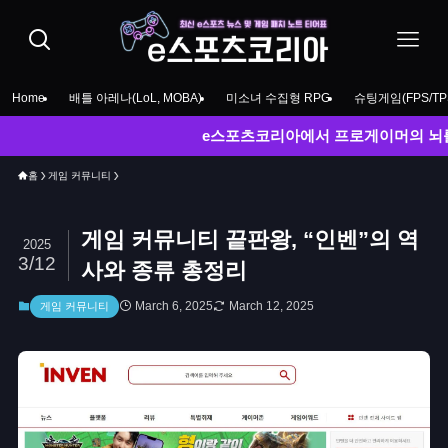
Home
배틀 아레나(LoL, MOBA)
미소녀 수집형 RPG
슈팅게임(FPS/TP
e스포츠코리아에서 프로게이머의 뇌를 훔쳐보세요
홈
게임 커뮤니티
게임 커뮤니티 끝판왕, “인벤”의 역
2025
3/12
사와 종류 총정리
March 6, 2025
March 12, 2025
게임 커뮤니티