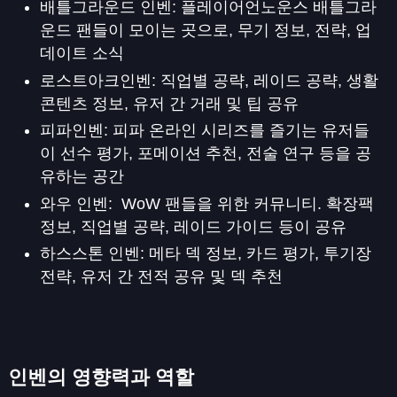
배틀그라운드 인벤: 플레이어언노운스 배틀그라
운드 팬들이 모이는 곳으로, 무기 정보, 전략, 업
데이트 소식
로스트아크인벤: 직업별 공략, 레이드 공략, 생활
콘텐츠 정보, 유저 간 거래 및 팁 공유
피파인벤: 피파 온라인 시리즈를 즐기는 유저들
이 선수 평가, 포메이션 추천, 전술 연구 등을 공
유하는 공간
와우 인벤: WoW 팬들을 위한 커뮤니티. 확장팩
정보, 직업별 공략, 레이드 가이드 등이 공유
하스스톤 인벤: 메타 덱 정보, 카드 평가, 투기장
전략, 유저 간 전적 공유 및 덱 추천
인벤의 영향력과 역할