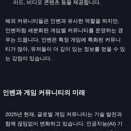
이드, 비디오 콘텐츠 등을 제공합니다.
해외 커뮤니티들은 인벤과 유사한 역할을 하지만,
인벤처럼 세분화된 게임별 커뮤니티를 운영하는 경
우는 드뭅니다. 인벤은 특정 게임에 특화된 커뮤니
티가 많아, 유저들이 더 깊이 있는 정보를 얻을 수 있
는 강점이 있습니다.
인벤과 게임 커뮤니티의 미래
2025년 현재, 글로벌 게임 커뮤니티는 기술 발전과
함께 끊임없이 변화하고 있습니다. 인공지능(AI) 기