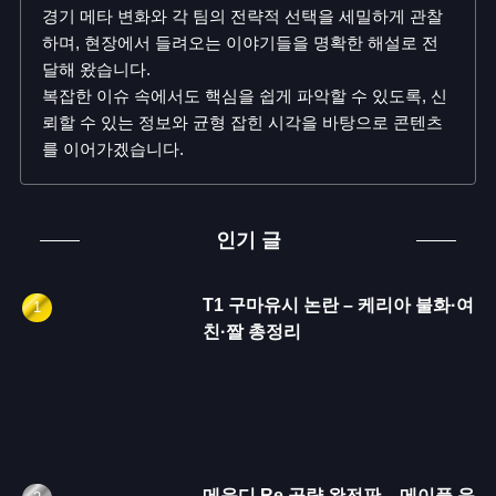
경기 메타 변화와 각 팀의 전략적 선택을 세밀하게 관찰
하며, 현장에서 들려오는 이야기들을 명확한 해설로 전
달해 왔습니다.
복잡한 이슈 속에서도 핵심을 쉽게 파악할 수 있도록, 신
뢰할 수 있는 정보와 균형 잡힌 시각을 바탕으로 콘텐츠
를 이어가겠습니다.
인기 글
T1 구마유시 논란 – 케리아 불화·여
친·짤 총정리
메운디 Re 공략 완전판 – 메이플 운