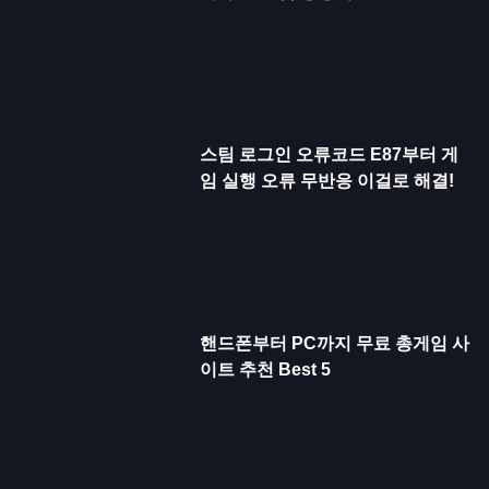
스팀 로그인 오류코드 E87부터 게
임 실행 오류 무반응 이걸로 해결!
핸드폰부터 PC까지 무료 총게임 사
이트 추천 Best 5