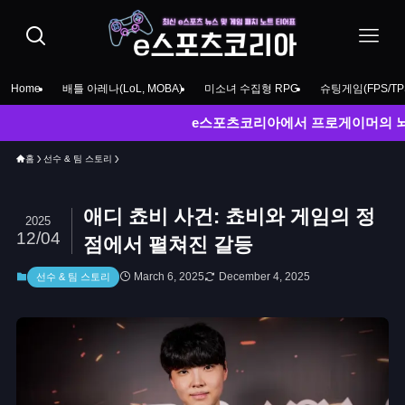
Home
배틀 아레나(LoL, MOBA)
미소녀 수집형 RPG
슈팅게임(FPS/TP
e스포츠코리아에서 프로게이머의 뇌를 훔쳐보세
홈
선수 & 팀 스토리
애디 쵸비 사건: 쵸비와 게임의 정
2025
12/04
점에서 펼쳐진 갈등
March 6, 2025
December 4, 2025
선수 & 팀 스토리