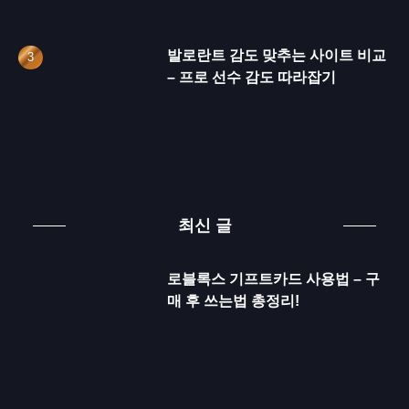
발로란트 감도 맞추는 사이트 비교
– 프로 선수 감도 따라잡기
최신 글
로블록스 기프트카드 사용법 – 구
매 후 쓰는법 총정리!