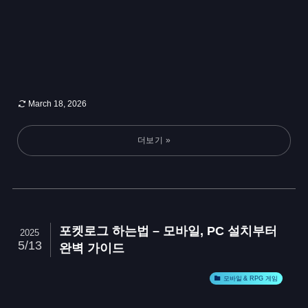
March 18, 2026
포켓로그 하는법 – 모바일, PC 설치부터
2025
5/13
완벽 가이드
모바일 & RPG 게임