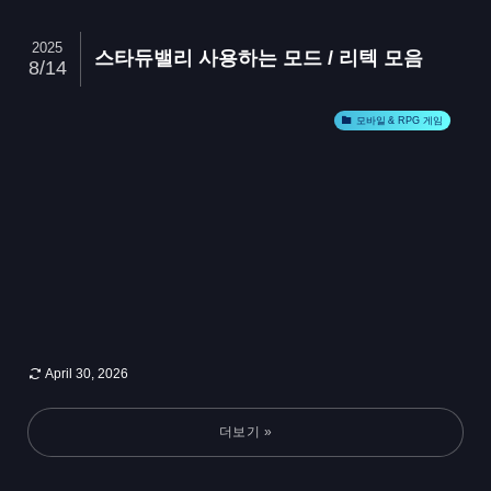
2025
스타듀밸리 사용하는 모드 / 리텍 모음
8/14
모바일 & RPG 게임
April 30, 2026