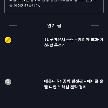
를 이어가겠습니다.
인기 글
T1 구마유시 논란 – 케리아 불화·여
친·짤 총정리
메운디 Re 공략 완전판 – 메이플 운
빨 디펜스 핵심 전략 정리