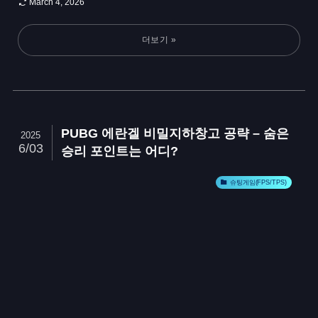
March 4, 2026
PUBG 에란겔 비밀지하창고 공략 – 숨은
2025
6/03
승리 포인트는 어디?
슈팅게임(FPS/TPS)