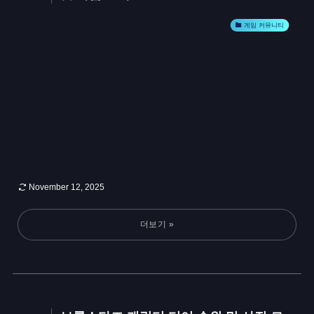
게임 커뮤니티
November 12, 2025